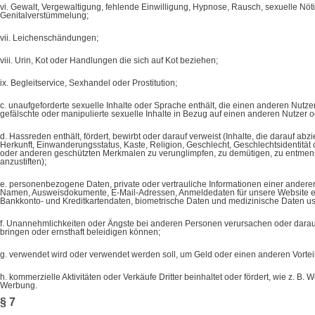
vi. Gewalt, Vergewaltigung, fehlende Einwilligung, Hypnose, Rausch, sexuelle Nö
Genitalverstümmelung;
vii. Leichenschändungen;
viii. Urin, Kot oder Handlungen die sich auf Kot beziehen;
ix. Begleitservice, Sexhandel oder Prostitution;
c. unaufgeforderte sexuelle Inhalte oder Sprache enthält, die einen anderen Nutze
gefälschte oder manipulierte sexuelle Inhalte in Bezug auf einen anderen Nutzer o
d. Hassreden enthält, fördert, bewirbt oder darauf verweist (Inhalte, die darauf a
Herkunft, Einwanderungsstatus, Kaste, Religion, Geschlecht, Geschlechtsidentität 
oder anderen geschützten Merkmalen zu verunglimpfen, zu demütigen, zu entmens
anzustiften);
e. personenbezogene Daten, private oder vertrauliche Informationen einer anderen
Namen, Ausweisdokumente, E-Mail-Adressen, Anmeldedaten für unsere Website einsc
Bankkonto- und Kreditkartendaten, biometrische Daten und medizinische Daten us
f. Unannehmlichkeiten oder Ängste bei anderen Personen verursachen oder darauf 
bringen oder ernsthaft beleidigen können;
g. verwendet wird oder verwendet werden soll, um Geld oder einen anderen Vorteil
h. kommerzielle Aktivitäten oder Verkäufe Dritter beinhaltet oder fördert, wie z
Werbung.
§ 7